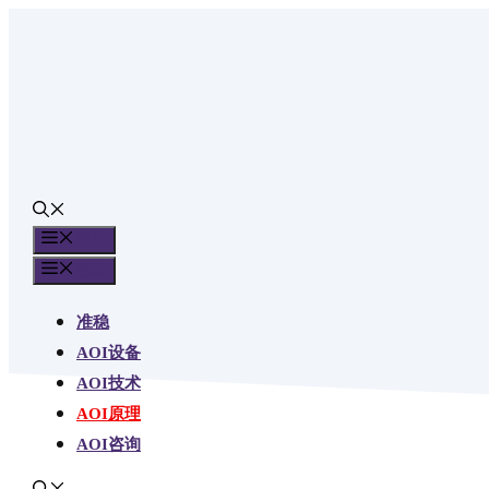
跳
至
内
容
菜单
菜单
准稳
AOI设备
AOI技术
AOI原理
AOI咨询