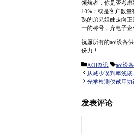
领航者，你是否考虑
10%；或是客户数
熟的弟兄姐妹走向正
一的称号，弃电子企
祝愿所有的aoi设备
份力！
分
标
AOI资讯
aoi设备
类
签
从减少误判率浅谈a
光学检测仪试用协议(
发表评论
评
论