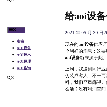
给aoi
菜单
2021 年 05 月 30 日
2
准稳
现在的
aoi设备
供应,
AOI设备
个利好的消息；这要
AOI技术
aoi设备
就来源于此
AOI原理
AOI咨询
上周，我遇到同行业
伪装成客人，不一而
料，我们严重鄙视。
么活？没有利润空间