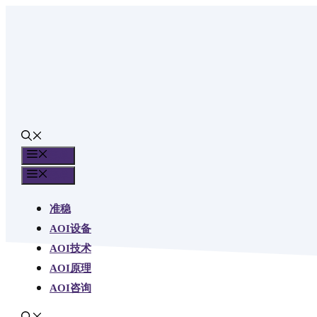
跳
至
内
容
菜单
菜单
准稳
AOI设备
AOI技术
AOI原理
AOI咨询