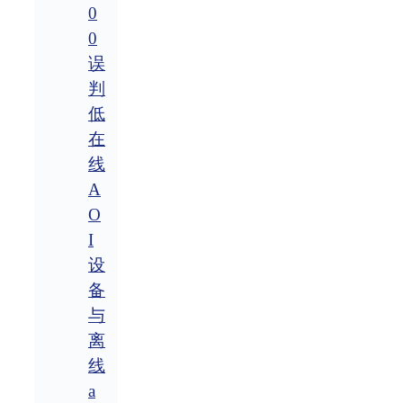
0
0
误
判
低
在
线
A
O
I
设
备
与
离
线
a