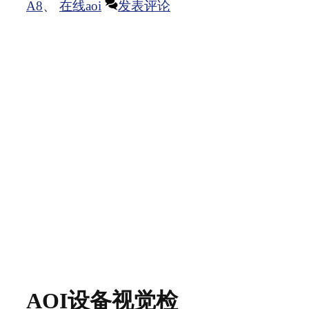
类
签
A8
、
在线aoi
发表评论
AOI设备视觉检