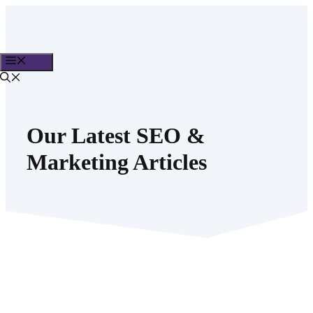
跳
至
内
菜单
容
Our Latest SEO &
Marketing Articles