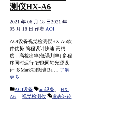
测仪HX-A6
2021 年 06 月 18 日
2021 年
05 月 18 日
作者
AOI
AOI设备视觉检测仪HX-A6软
件优势 编程设计快速 高精
度，高检出率(低误判率) 多程
序同时运行 智能同轴光源设
计 多Mark功能(含Ba …
了解
更多
分
标
AOI设备
aoi设备
、
HX-
类
签
A6
、
视觉检测仪
发表评论