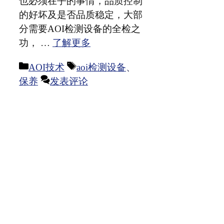
也必须在乎的事情，品质控制
的好坏及是否品质稳定，大部
分需要AOI检测设备的全检之
功， …
了解更多
分
标
AOI技术
aoi检测设备
、
类
签
保养
发表评论