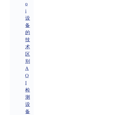
o
i
设
备
的
技
术
区
别
A
O
I
检
测
设
备