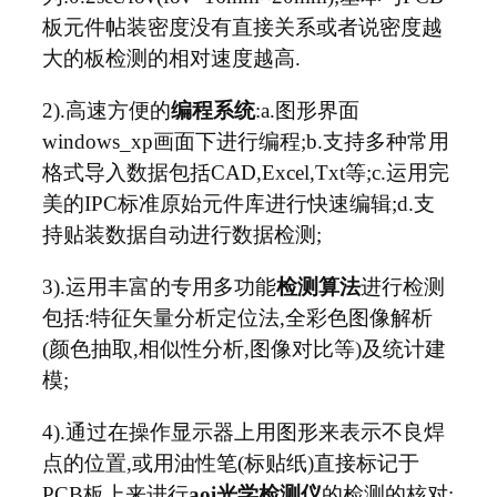
板元件帖装密度没有直接关系或者说密度越
大的板检测的相对速度越高.
2).高速方便的
编程系统
:a.图形界面
windows_xp画面下进行编程;b.支持多种常用
格式导入数据包括CAD,Excel,Txt等;c.运用完
美的IPC标准原始元件库进行快速编辑;d.支
持贴装数据自动进行数据检测;
3).运用丰富的专用多功能
检测算法
进行检测
包括:特征矢量分析定位法,全彩色图像解析
(颜色抽取,相似性分析,图像对比等)及统计建
模;
4).通过在操作显示器上用图形来表示不良焊
点的位置,或用油性笔(标贴纸)直接标记于
PCB板上来进行
aoi光学检测仪
的检测的核对;