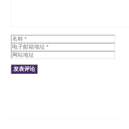
名
电
称
子
网
邮
站
箱
地
地
址
址