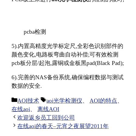
pcba检测
5).内置高精度光学标定尺,全彩色识别部件的
颜色变化,电路板弯曲自动补偿;可有效检测
pcb板分层/起泡,露铜或金板黑pad(Black Pad);
6).完善的NAS备份系统,确保编程数据与测试
数据的安全.
分
标
AOI技术
aoi光学检测仪
、
AOI的特点
、
类
签
在线aoi
、
离线AOI
欢迎返乡员工回到公司
在线aoi的春天–元宵之夜展望2011年