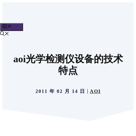
跳
至
内
菜单
容
aoi光学检测仪设备的技术
特点
2011 年 02 月 14 日
AOI