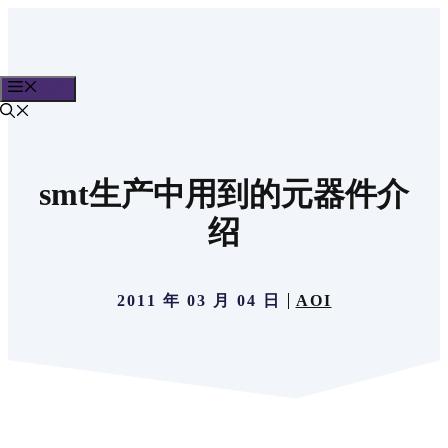
跳
至
内
菜单
容
smt生产中用到的元器件介
绍
2011 年 03 月 04 日
AOI