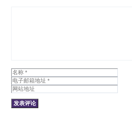
评
论
名
电
称
子
网
邮
站
箱
地
地
址
址