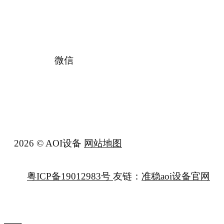
微信
2026 © AOI设备
网站地图
粤ICP备19012983号
友链：
准稳aoi设备官网