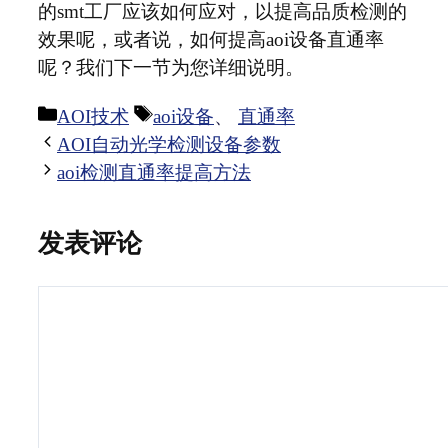
的smt工厂应该如何应对，以提高品质检测的
效果呢，或者说，如何提高aoi设备直通率
呢？我们下一节为您详细说明。
分
标
AOI技术
aoi设备
、
直通率
类
签
AOI自动光学检测设备参数
aoi检测直通率提高方法
发表评论
评
论