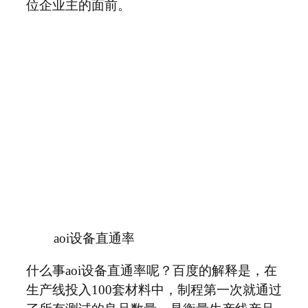
位企业主的面前。
aoi设备直通率
什么事aoi设备直通率呢？百度的解释是，在
生产线投入100套材料中，制程第一次就通过