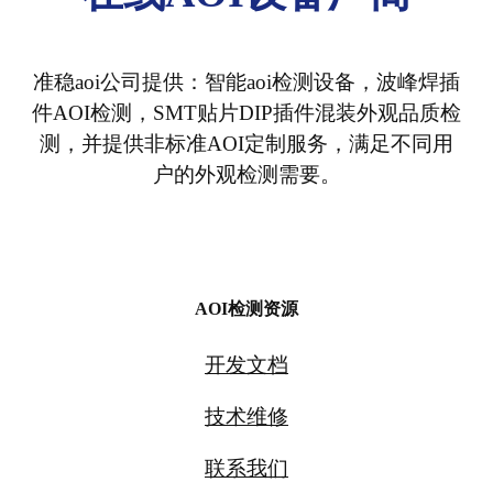
准稳aoi公司提供：智能aoi检测设备，波峰焊插
件AOI检测，SMT贴片DIP插件混装外观品质检
测，并提供非标准AOI定制服务，满足不同用
户的外观检测需要。
AOI检测资源
开发文档
技术维修
联系我们