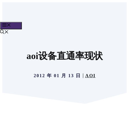
跳
至
内
菜单
容
aoi设备直通率现状
2012 年 01 月 13 日
AOI