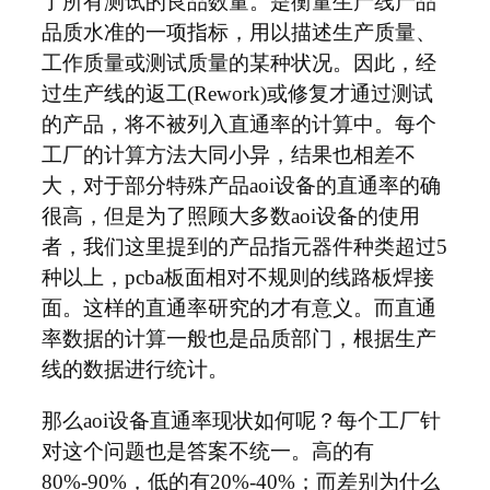
了所有测试的良品数量。是衡量生产线产品
品质水准的一项指标，用以描述生产质量、
工作质量或测试质量的某种状况。因此，经
过生产线的返工(Rework)或修复才通过测试
的产品，将不被列入直通率的计算中。每个
工厂的计算方法大同小异，结果也相差不
大，对于部分特殊产品aoi设备的直通率的确
很高，但是为了照顾大多数aoi设备的使用
者，我们这里提到的产品指元器件种类超过5
种以上，pcba板面相对不规则的线路板焊接
面。这样的直通率研究的才有意义。而直通
率数据的计算一般也是品质部门，根据生产
线的数据进行统计。
那么aoi设备直通率现状如何呢？每个工厂针
对这个问题也是答案不统一。高的有
80%-90%，低的有20%-40%；而差别为什么