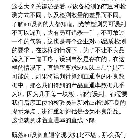
这么大？关键还是看aoi设备检测的范围和检
测方式不同，以及检测数量的差异而不同。
了解aoi设备的人都知道。光学检测另可误判
不可以漏判，大有另可错杀一千，不可放过
一个的气势，这也是每个企业对aoi品质检测
的要求，在这样的情况下，为了不让不良品
流入下一道工序，误判自然是存在的，在这
样的情况下，直通率要求50%以上几乎是不
可能的，如果将误判计算到直通率的不良数
据中，那么我们得到的产品直通率数据几乎
为0，因为几乎每一块板，都有误判，都需要
我们后序工位的检验员重新对aoi检测不良的
提示焊点，进行重新评估是否为不良部品。
这也就意味着直通率的直线下降。
既然aoi设备直通率现状如此不堪，那么我们