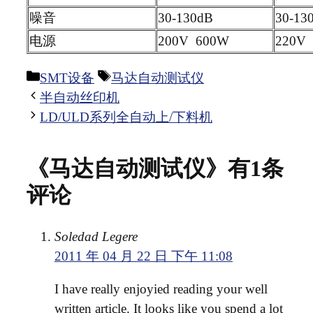
噪音
30-130dB
30-13
电源
200V 600W
220V
分
标
SMT设备
马达自动测试仪
类
签
半自动丝印机
LD/ULD系列全自动上/下料机
《马达自动测试仪》有1条
评论
Soledad Legere
2011 年 04 月 22 日 下午 11:08
I have really enjoyied reading your well
written article. It looks like you spend a lot