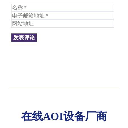
名
电
称
子
网
邮
站
箱
地
地
址
址
在线AOI设备厂商