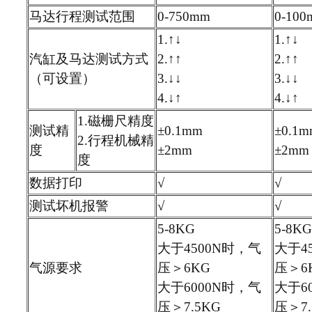
马达行程测试范围
0-750mm
0-10
1.↑↓
1.↑↓
汽缸及马达测试方式
2.↑↑
2.↑↑
（可设置）
3.↓↓
3.↓↓
4.↓↑
4.↓↑
1.磁栅尺精度
测试精
±0.1mm
±0.1
2.行程机械精
度
±2mm
±2mm
度
数据打印
√
√
测试坏机报警
√
√
5-8KG
5-8KG
大于4500N时，气
大于4
气源要求
压＞6KG
压＞6
大于6000N时，气
大于6
压＞7.5KG
压＞7.