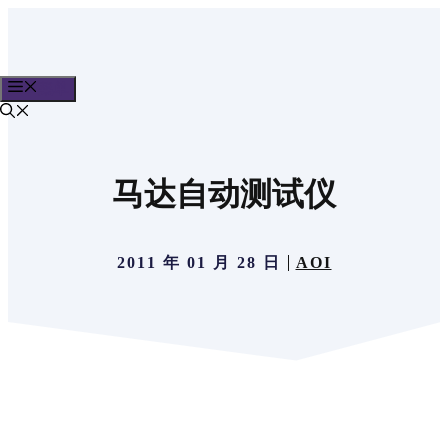
跳
至
内
菜单
容
马达自动测试仪
2011 年 01 月 28 日
AOI