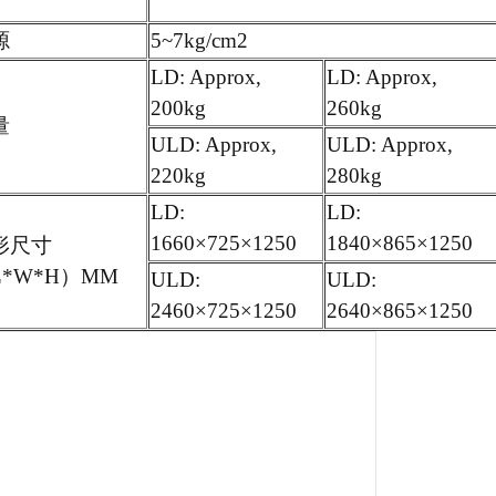
源
5~7kg/cm2
LD: Approx,
LD: Approx,
200kg
260kg
量
ULD: Approx,
ULD: Approx,
220kg
280kg
LD:
LD:
1660×725×1250
1840×865×1250
形尺寸
L*W*H）MM
ULD:
ULD:
2460×725×1250
2640×865×1250