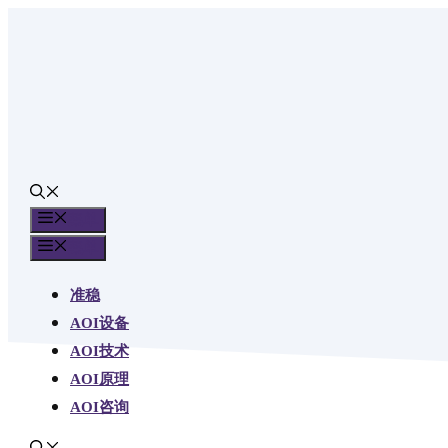
跳
至
内
容
菜单
菜单
准稳
AOI设备
AOI技术
AOI原理
AOI咨询