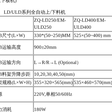
下板机)
LD/ULD系列全自动上/下料机
ZQ-LD250/EM-
ZQ-LD400/EM-
ULD250
ULD400
B尺寸(L×W)
330*(50~250)MM
525×(50~400) mm
CB运输高度
900±20mm
CB运输方向
L→R/R→L (Optional）
CB料架升降步距
10,20,30,40,50(mm)
规格(L×W×H)
355×320×565(mm)
535×460×570(mm
源
220V,单相50/60Hz
力消耗
180W