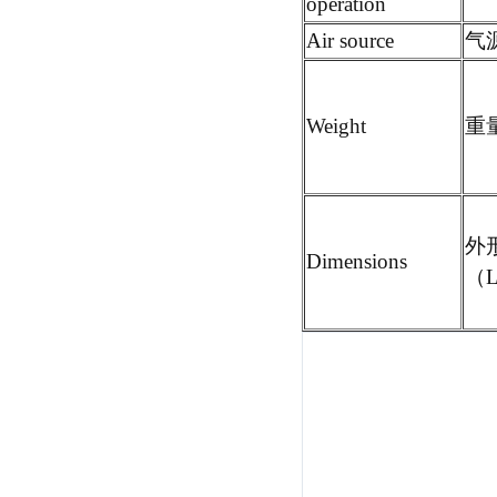
operation
Air source
气
Weight
重
外
Dimensions
（
评
论