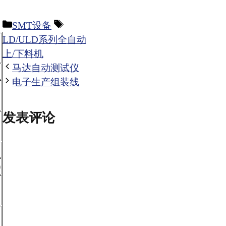
分
标
SMT设备
类
签
LD/ULD系列全自动
上/下料机
马达自动测试仪
电子生产组装线
发表评论
)