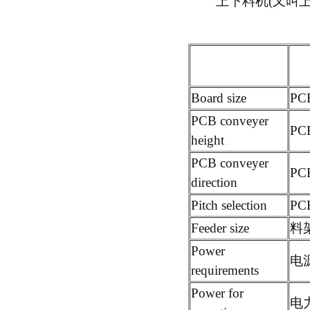
上下料机(又叫上
Board size
PC
PCB conveyer
P
height
PCB conveyer
P
direction
Pitch selection
P
Feeder size
料架
Power
电
requirements
Power for
电